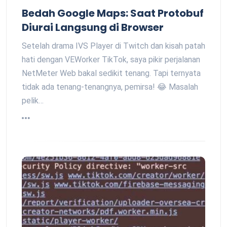
Bedah Google Maps: Saat Protobuf
Diurai Langsung di Browser
Setelah drama IVS Player di Twitch dan kisah patah
hati dengan VEWorker TikTok, saya pikir perjalanan
NetMeter Web bakal sedikit tenang. Tapi ternyata
tidak ada tenang-tenangnya, pemirsa! 😂 Masalah
pelik…