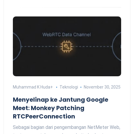
Muhammad K Huda
+
Teknologi
November 30, 2025
Menyelinap ke Jantung Google
Meet: Monkey Patching
RTCPeerConnection
Sebagai bagian dari pengembangan NetMeter Web,