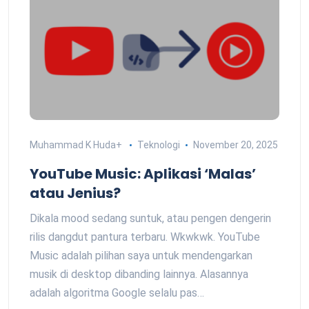
Muhammad K Huda
+
Teknologi
November 20, 2025
YouTube Music: Aplikasi ‘Malas’
atau Jenius?
Dikala mood sedang suntuk, atau pengen dengerin
rilis dangdut pantura terbaru. Wkwkwk. YouTube
Music adalah pilihan saya untuk mendengarkan
musik di desktop dibanding lainnya. Alasannya
adalah algoritma Google selalu pas…