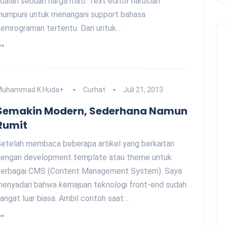
dalah sebuah harga mati. Text editor haruslah
umpuni untuk menangani support bahasa
emrograman tertentu. Dan untuk…
Muhammad K Huda
+
Curhat
Juli 21, 2013
Semakin Modern, Sederhana Namun
Rumit
etelah membaca beberapa artikel yang berkaitan
engan development template atau theme untuk
erbagai CMS (Content Management System). Saya
enyadari bahwa kemajuan teknologi front-end sudah
angat luar biasa. Ambil contoh saat…