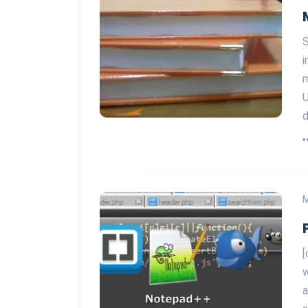
S
i
m
U
d
[
w
a