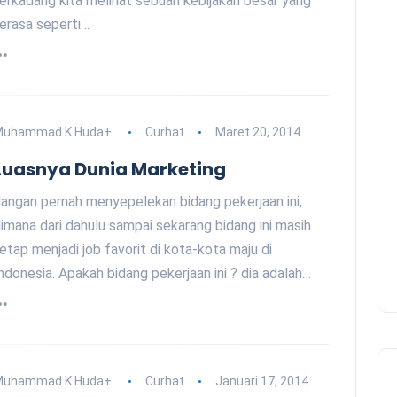
erkadang kita melihat sebuah kebijakan besar yang
erasa seperti…
Muhammad K Huda
+
Curhat
Maret 20, 2014
Luasnya Dunia Marketing
angan pernah menyepelekan bidang pekerjaan ini,
imana dari dahulu sampai sekarang bidang ini masih
etap menjadi job favorit di kota-kota maju di
ndonesia. Apakah bidang pekerjaan ini ? dia adalah…
Muhammad K Huda
+
Curhat
Januari 17, 2014