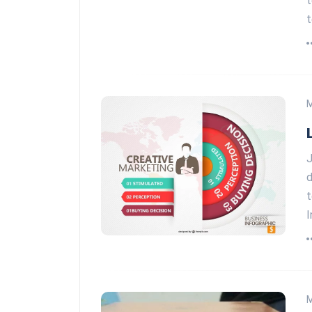
t
t
J
d
t
I