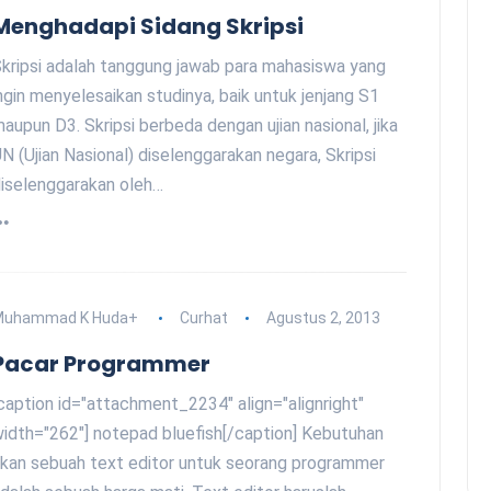
Menghadapi Sidang Skripsi
kripsi adalah tanggung jawab para mahasiswa yang
ngin menyelesaikan studinya, baik untuk jenjang S1
aupun D3. Skripsi berbeda dengan ujian nasional, jika
N (Ujian Nasional) diselenggarakan negara, Skripsi
iselenggarakan oleh…
Muhammad K Huda
+
Curhat
Agustus 2, 2013
Pacar Programmer
caption id="attachment_2234" align="alignright"
idth="262"] notepad bluefish[/caption] Kebutuhan
kan sebuah text editor untuk seorang programmer