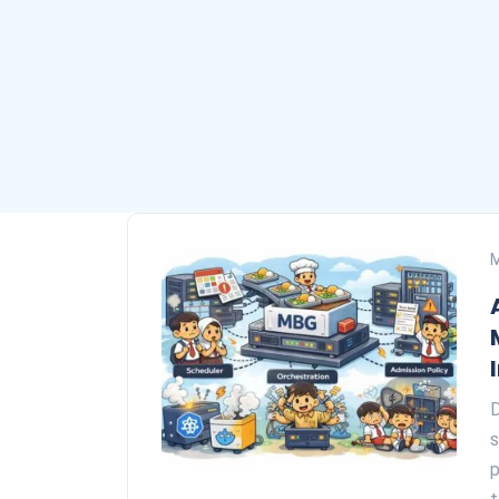
D
s
p