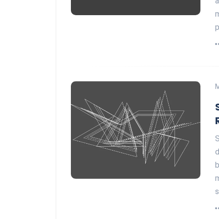
a
m
p
S
d
b
m
s