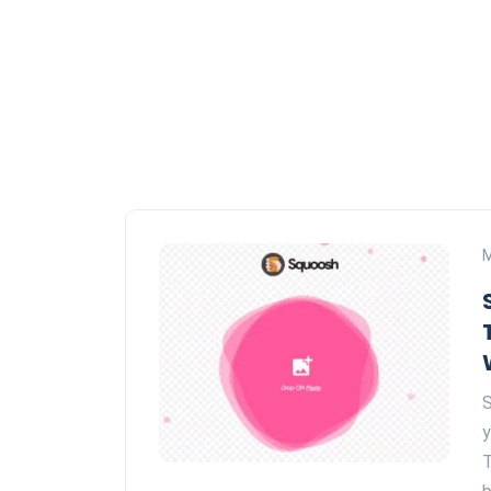
S
y
T