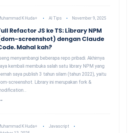
Muhammad K Huda
+
AI Tips
November 9, 2025
Full Refactor JS ke TS: Library NPM
(dom-screenshot) dengan Claude
Code. Mahal kah?
seng menyambangi beberapa repo pribadi. Akhirnya
aya kembali membuka salah satu library NPM yang
ernah saya publish 3 tahun silam (tahun 2022), yaitu
om-screenshot. Library ini merupakan fork &
odification…
Muhammad K Huda
+
Javascript