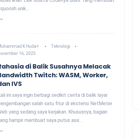
ebas iklan. Cek source codenya disini. Yang membuat
quoosh unik…
Muhammad K Huda
+
Teknologi
ovember 16, 2025
Rahasia di Balik Susahnya Melacak
Bandwidth Twitch: WASM, Worker,
dan IVS
ali ini saya ingin berbagi sedikit cerita di balik layar
engembangan salah satu fitur di ekstensi NetMeter
eb yang sedang saya kerjakan. Khususnya, bagian
ang hampir membuat saya putus asa:…