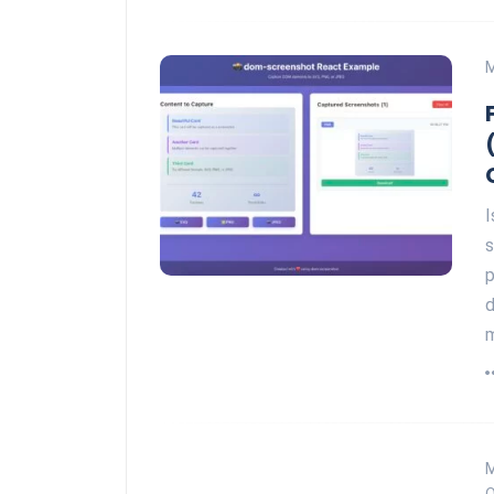
I
s
p
d
m