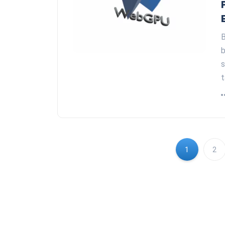
B
b
s
t
1
2