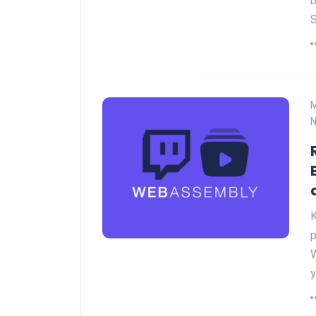
b
S
N
K
p
W
y