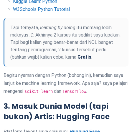
Kaggle Learn: Python
W3Schools Python Tutorial
Tapi ternyata,
learning by doing
itu memang lebih
maknyus :D. Akhirnya 2 kursus itu sedikit saya lupakan.
Tapi bagi kalian yang benar-benar dari NOL banget
tentang pemrograman, 2 kursus tersebut perlu
(bahkan wajib) kalian coba, karna
Gratis
.
Begitu nyaman dengan Python (bohong ini), kemudian saya
lanjut ke machine learning framework. Apa saja? saya pelajari
mengenai
dan
.
scikit-learn
TensorFlow
3. Masuk Dunia Model (tapi
bukan) Artis: Hugging Face
Platform favorit saya sejauh ini:
Hugging Face
.