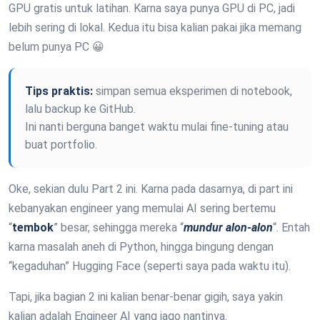
GPU gratis untuk latihan. Karna saya punya GPU di PC, jadi
lebih sering di lokal. Kedua itu bisa kalian pakai jika memang
belum punya PC 😀
Tips praktis:
simpan semua eksperimen di notebook,
lalu backup ke GitHub.
Ini nanti berguna banget waktu mulai fine-tuning atau
buat portfolio.
Oke, sekian dulu Part 2 ini. Karna pada dasarnya, di part ini
kebanyakan engineer yang memulai AI sering bertemu
“
tembok
” besar, sehingga mereka “
mundur alon-alon
“. Entah
karna masalah aneh di Python, hingga bingung dengan
“kegaduhan” Hugging Face (seperti saya pada waktu itu).
Tapi, jika bagian 2 ini kalian benar-benar gigih, saya yakin
kalian adalah Engineer AI yang jago nantinya.