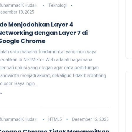
Muhammad K Huda
+
Teknologi
esember 18, 2025
Ide Menjodohkan Layer 4
Networking dengan Layer 7 di
Google Chrome
alah satu masalah fundamental yang ingin saya
ecahkan di NetMeter Web adalah bagaimana
encari solusi yang elegan agar data perhitungan
andwidth menjadi akurat, sekaligus tidak berbohong
e user. Saya ingin…
Muhammad K Huda
+
HTML5
Desember 12, 2025
Kenapa Chrome Tidak Menampilkan