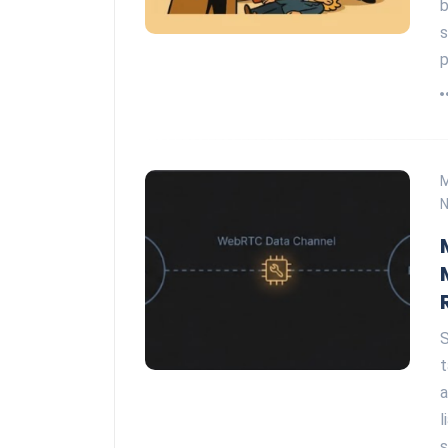
b
s
p
N
S
t
a
l
s