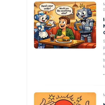
D
S
p
m
b
k