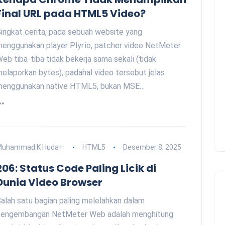
Final URL pada HTML5 Video?
ingkat cerita, pada sebuah website yang
enggunakan player Plyr.io, patcher video NetMeter
eb tiba-tiba tidak bekerja sama sekali (tidak
elaporkan bytes), padahal video tersebut jelas
menggunakan native HTML5, bukan MSE…
Muhammad K Huda
+
HTML5
Desember 8, 2025
206: Status Code Paling Licik di
Dunia Video Browser
alah satu bagian paling melelahkan dalam
pengembangan NetMeter Web adalah menghitung