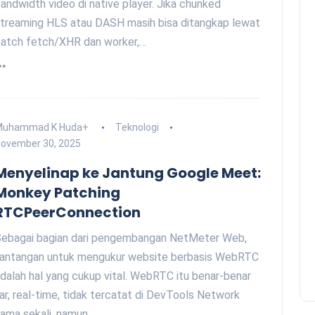
andwidth video di native player. Jika chunked
treaming HLS atau DASH masih bisa ditangkap lewat
atch fetch/XHR dan worker,…
Muhammad K Huda
+
Teknologi
ovember 30, 2025
Menyelinap ke Jantung Google Meet:
Monkey Patching
RTCPeerConnection
ebagai bagian dari pengembangan NetMeter Web,
antangan untuk mengukur website berbasis WebRTC
dalah hal yang cukup vital. WebRTC itu benar-benar
iar, real-time, tidak tercatat di DevTools Network
ama sekali, namun…