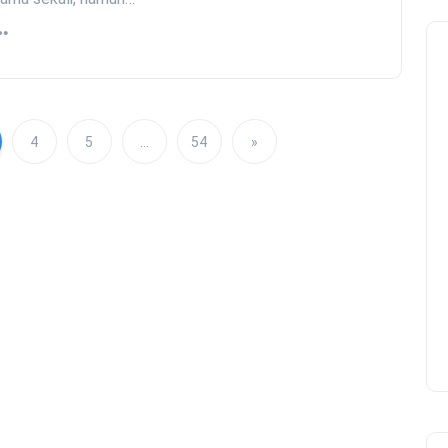
4
5
…
54
»