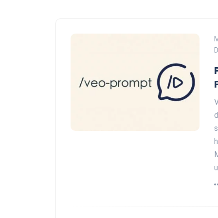
D
V
d
s
h
M