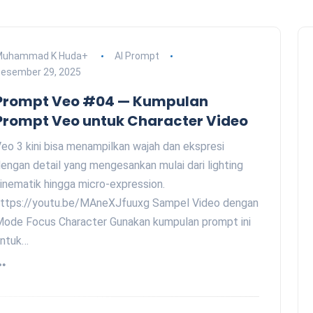
Muhammad K Huda
+
AI Prompt
esember 29, 2025
Prompt Veo #04 — Kumpulan
Prompt Veo untuk Character Video
eo 3 kini bisa menampilkan wajah dan ekspresi
engan detail yang mengesankan mulai dari lighting
inematik hingga micro-expression.
ttps://youtu.be/MAneXJfuuxg Sampel Video dengan
ode Focus Character Gunakan kumpulan prompt ini
untuk…