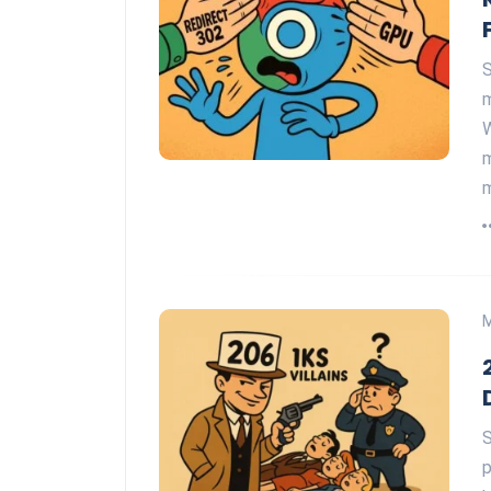
S
m
W
m
S