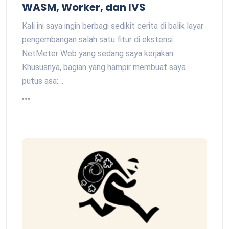
WASM, Worker, dan IVS
Kali ini saya ingin berbagi sedikit cerita di balik layar
pengembangan salah satu fitur di ekstensi
NetMeter Web yang sedang saya kerjakan.
Khususnya, bagian yang hampir membuat saya
putus asa:…