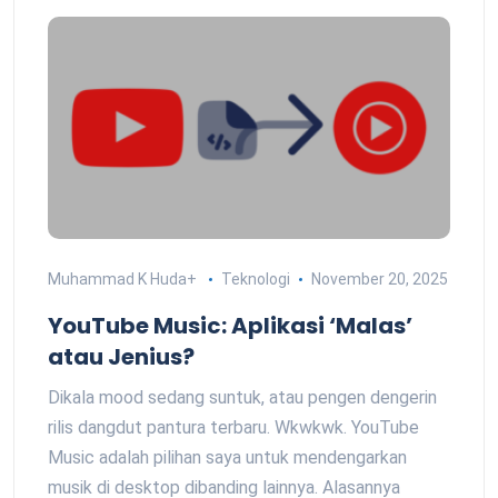
Muhammad K Huda
+
Teknologi
November 20, 2025
YouTube Music: Aplikasi ‘Malas’
atau Jenius?
Dikala mood sedang suntuk, atau pengen dengerin
rilis dangdut pantura terbaru. Wkwkwk. YouTube
Music adalah pilihan saya untuk mendengarkan
musik di desktop dibanding lainnya. Alasannya