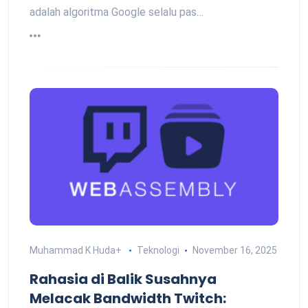
adalah algoritma Google selalu pas…
Muhammad K Huda
+
Teknologi
November 16, 2025
Rahasia di Balik Susahnya
Melacak Bandwidth Twitch: