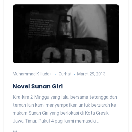
Muhammad K Huda
+
Curhat
Maret 29, 2013
Novel Sunan Giri
Kira-kira 2 Minggu yang lalu, bersama tetangga dan
teman lain kami menyempatkan untuk berziarah ke
makam Sunan Giri yang berlokasi di Kota Gresik
Jawa Timur. Pukul 4 pagi kami memasuki…