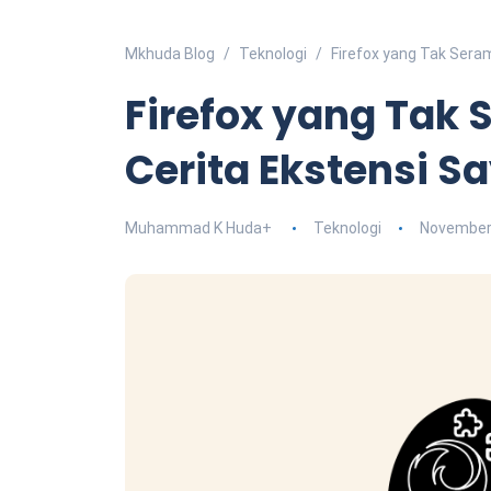
Mkhuda Blog
Teknologi
Firefox yang Tak Seram
Firefox yang Tak 
Cerita Ekstensi S
Muhammad K Huda
+
Teknologi
November 