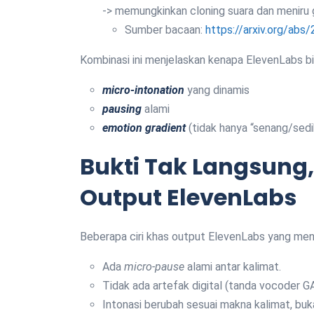
-> memungkinkan cloning suara dan meniru g
Sumber bacaan:
https://arxiv.org/abs
Kombinasi ini menjelaskan kenapa ElevenLabs b
micro-intonation
yang dinamis
pausing
alami
emotion gradient
(tidak hanya “senang/sedih
Bukti Tak Langsung,
Output ElevenLabs
Beberapa ciri khas output ElevenLabs yang mend
Ada
micro-pause
alami antar kalimat.
Tidak ada artefak digital (tanda vocoder GA
Intonasi berubah sesuai makna kalimat, buk