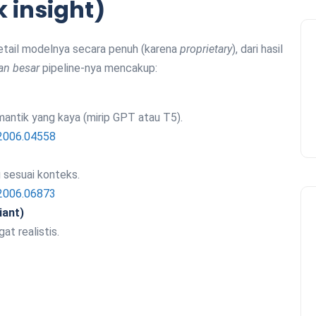
 insight)
etail modelnya secara penuh (karena
proprietary
), dari hasil
n besar
pipeline-nya mencakup:
antik yang kaya (mirip GPT atau T5).
/2006.04558
 sesuai konteks.
/2006.06873
iant)
t realistis.