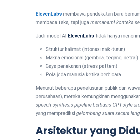
ElevenLabs
membawa pendekatan baru berna
membaca teks, tapi juga
memahami konteks se
Jadi, model AI
ElevenLabs
tidak hanya menerima 
Struktur kalimat (intonasi naik-turun)
Makna emosional (gembira, tegang, netral)
Gaya penekanan (stress pattern)
Pola jeda manusia ketika berbicara
Menurut beberapa penelusuran publik dan wawa
perusahaan), mereka kemungkinan menggunaka
speech synthesis pipeline berbasis GPT-style arc
yang memprediksi
gelombang suara secara lang
Arsitektur yang Di