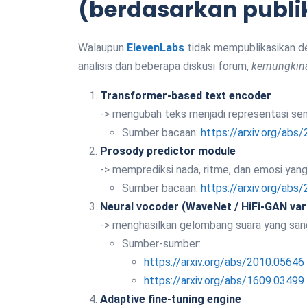
(berdasarkan publik
Walaupun
ElevenLabs
tidak mempublikasikan d
analisis dan beberapa diskusi forum,
kemungkina
Transformer-based text encoder
-> mengubah teks menjadi representasi sem
Sumber bacaan:
https://arxiv.org/abs
Prosody predictor module
-> memprediksi nada, ritme, dan emosi yang
Sumber bacaan:
https://arxiv.org/abs
Neural vocoder (WaveNet / HiFi-GAN var
-> menghasilkan gelombang suara yang sanga
Sumber-sumber:
https://arxiv.org/abs/2010.05646
https://arxiv.org/abs/1609.03499
Adaptive fine-tuning engine