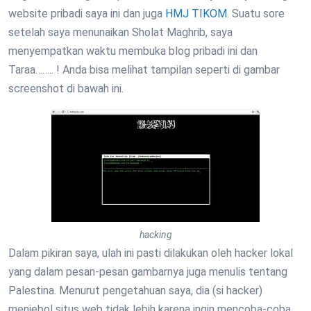
website pribadi saya ini dan juga
HMJ TIKOM
. Suatu sore
setelah saya menunaikan Sholat Maghrib, saya
menyempatkan waktu membuka blog pribadi ini dan
Taraa…….. ! Anda bisa melihat tampilan seperti di gambar
screenshot di bawah ini.
hacking
Dalam pikiran saya, ulah ini pasti dilakukan oleh hacker lokal
yang dalam pesan-pesan gambarnya juga menulis tentang
Palestina. Menurut pengetahuan saya, dia (si hacker)
menjebol situs web tidak lebih karena ingin mencoba-coba