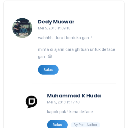
says:
Dedy Muswar
Mei 5, 2013 at 09:18
wahhhh.. turut berduka gan..!
minta di ajarin cara ghituan untuk deface
gan.. 😀
Balas
says:
Muhammad K Huda
Mei 5, 2013 at 17:40
kapok pak ! kena deface..
By Post Author
Balas