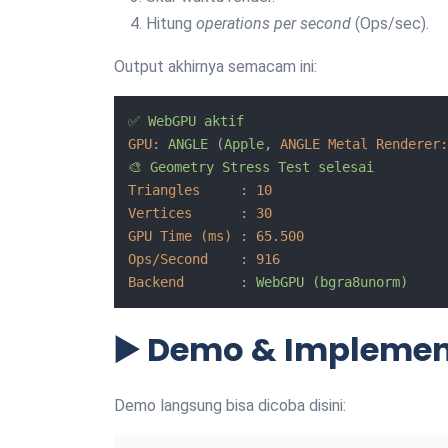
Hitung
operations per second
(Ops/sec).
Output akhirnya semacam ini:
✅
WebGPU
aktif
GPU:
ANGLE
(Apple,
ANGLE Metal Renderer:
🎨
Geometry
Stress
Test
selesai
Triangles     :
10
Vertices      :
30
GPU Time (ms) :
65.500
Ops/Second    :
916
Backend       :
WebGPU
(bgra8unorm)
▶️ Demo & Implemen
Demo langsung bisa dicoba disini: