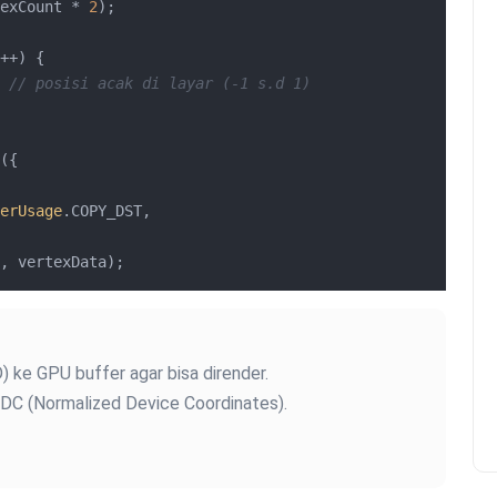
exCount * 
2
);

++) {

 
// posisi acak di layar (-1 s.d 1)
({

erUsage
.
COPY_DST
,

, vertexData);
D) ke GPU buffer agar bisa dirender.
NDC (Normalized Device Coordinates).