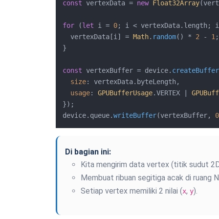
const
 vertexData = 
new
Float32Array
(vert
for
 (
let
 i = 
0
; i < vertexData.
length
; i
  vertexData[i] = 
Math
.
random
() * 
2
 - 
1
;
}

const
 vertexBuffer = device.
createBuffer
size
: vertexData.
byteLength
,

usage
: 
GPUBufferUsage
.
VERTEX
 | 
GPUBuff
});

device.
queue
.
writeBuffer
(vertexBuffer, 
0
Di bagian ini:
Kita mengirim data vertex (titik sudut 2
Membuat ribuan segitiga acak di ruang 
Setiap vertex memiliki 2 nilai (
,
).
x
y