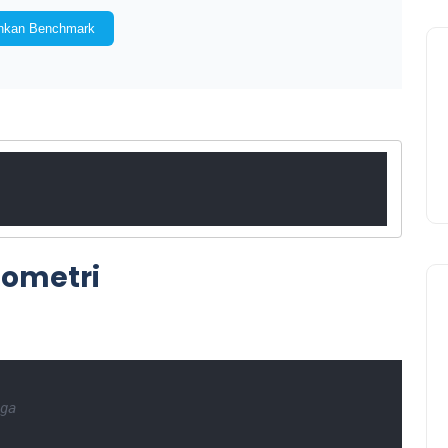
eometri
ga