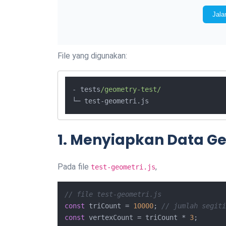
File yang digunakan:
- tests
/geometry-test/
└─ test-geometri.js
1. Menyiapkan Data G
Pada file
,
test-geometri.js
// file test-geometri.js
const
 triCount = 
10000
; 
// jumlah segiti
const
 vertexCount = triCount * 
3