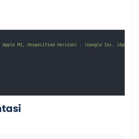
Apple
M1,
Unspecified
Version)
-
(Google
Inc.
(Apple))
tasi