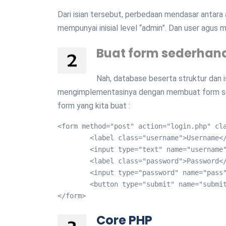
Dari isian tersebut, perbedaan mendasar antara 
mempunyai inisial level “admin”. Dan user agus mem
Buat form sederhan
Nah, database beserta struktur dan i
mengimplementasinya dengan membuat form se
form yang kita buat :
<form method="post" action="login.php" cla
	<label class="username">Username</label>

	<input type="text" name="username" placeholder="Username Anda">

	<label class="password">Password</label>    	

	<input type="password" name="pass" placeholder="Password">

	<button type="submit" name="submit" class="btn">Login</button>

</form>
Core PHP