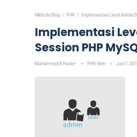
Mkhuda Blog
PHP
Implementasi Level Admin 
Implementasi Le
Session PHP MyS
Muhammad K Huda
+
PHP
,
Web
Juni 1, 20