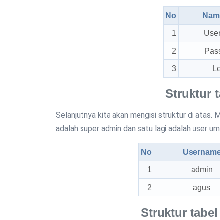
No
Nama
1
Use
2
Pas
3
Le
Struktur t
Selanjutnya kita akan mengisi struktur di atas.
adalah super admin dan satu lagi adalah user u
No
Usernam
1
admin
2
agus
Struktur tabel 