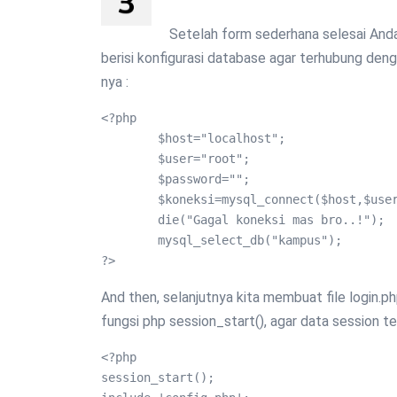
Setelah form sederhana selesai Anda 
berisi konfigurasi database agar terhubung deng
nya :
<?php

	$host="localhost";

	$user="root";

	$password="";	

	$koneksi=mysql_connect($host,$user,$password) or 

	die("Gagal koneksi mas bro..!");

	mysql_select_db("kampus");

?>
And then, selanjutnya kita membuat file login.
fungsi php session_start(), agar data session t
<?php

session_start();
