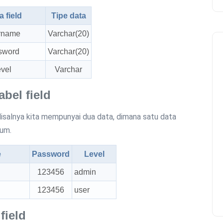
 field
Tipe data
rname
Varchar(20)
sword
Varchar(20)
vel
Varchar
abel field
 Misalnya kita mempunyai dua data, dimana satu data
mum.
e
Password
Level
123456
admin
123456
user
field