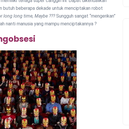
memiliki tenaga super canggih ini. Dapat dikendalikan
in butuh beberapa dekade untuk menciptakan robot
or long long time, Maybe ???
Sungguh sangat “mengerikan”
iapakah nanti manusia yang mampu menciptakannya ?
gobsesi