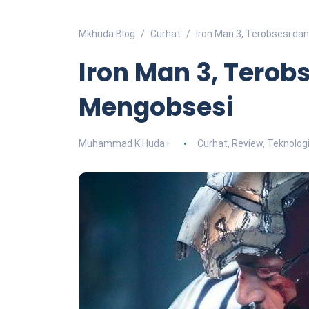
Mkhuda Blog
Curhat
Iron Man 3, Terobsesi d
Iron Man 3, Terob
Mengobsesi
Muhammad K Huda
+
Curhat
,
Review
,
Teknolog