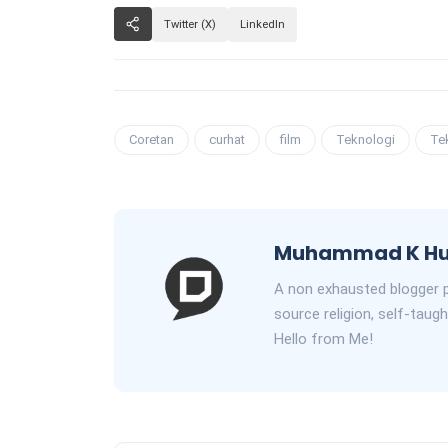
Twitter (X)
LinkedIn
Coretan
curhat
film
Teknologi
Te
Muhammad K H
A non exhausted blogger p
source religion, self-taugh
Hello from Me!