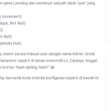
 nama Leveling dan membuat sebuah table ‘user’ yang
o Increment).
ique, Not Null).
).
t Null).
penulis buat,
as, insert secara manual user dengan nama Admin. Untuk
enerator seperti di laman www.md5.cz, Caranya, tinggal
 button “hash darling, hash!” 😀
php dan ketik kode standar konfigurasi seperti di bawah ini