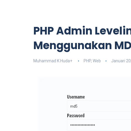
PHP Admin Leveli
Menggunakan M
Muhammad K Huda
+
PHP
,
Web
Januari 20