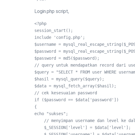
Login.php script,
<?php

session_start();

include 'config.php';

$username = mysql_real_escape_string($_POS
$password = mysql_real_escape_string($_POS
$password = md5($password);

// query untuk mendapatkan record dari use
$query = "SELECT * FROM user WHERE usernam
$hasil = mysql_query($query);

$data = mysql_fetch_array($hasil);

// cek kesesuaian password

if ($password == $data['password'])

{

echo "sukses";

    // menyimpan username dan level ke dal
    $_SESSION['level'] = $data['level'];

    $_SESSION['username'] = $data['usernam