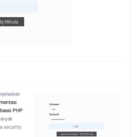
enjelaskan
mentasi
rbasis PHP
.
banyak
 security.