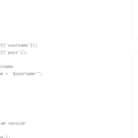
T['username']);

T['pass']);

rname

e = '$username'";

am session

e'];
