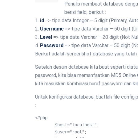
Penulis membuat database dengan
berisi field, berikut :
1.
id
=> tipe data Integer – 5 digit (Primary, Aut
2.
Username
=> tipe data Varchar – 50 digit (Un
3.
Level
=> tipe data Varchar – 20 digit (Not Null
4.
Password
=> tipe data Varchar – 50 digit (No
Berikut adalah screenshot database yang telah 
Setelah desain database kita buat seperti diat
password, kita bisa memanfaatkan MD5 Online G
kita masukkan kombinasi huruf password dan klik
Untuk konfigurasi database, buatlah file config.
:
<?php

	$host="localhost";

	$user="root";
