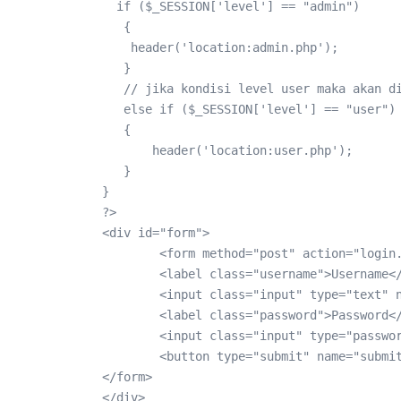
  if ($_SESSION['level'] == "admin")

   { 

    header('location:admin.php'); 

   }

   // jika kondisi level user maka akan di
   else if ($_SESSION['level'] == "user")

   {

       header('location:user.php');

   }

}

?>

<div id="form">

	<form method="post" action="login.php" class="form-horizontal">

	<label class="username">Username</label><br>

	<input class="input" type="text" name="username" placeholder="Masukkan Username"><br>

	<label class="password">Password</label><br>    	

	<input class="input" type="password" name="pass" placeholder="Masukkan Password"><br>

	<button type="submit" name="submit" class="btn">Login</button>

</form>

</div>