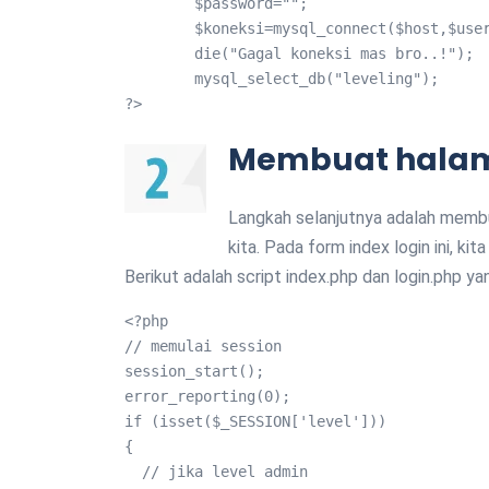
	$password="";	

	$koneksi=mysql_connect($host,$user,$password) or 

	die("Gagal koneksi mas bro..!");

	mysql_select_db("leveling");

?>
Membuat halama
Langkah selanjutnya adalah membu
kita. Pada form index login ini, ki
Berikut adalah script index.php dan login.php yan
<?php

// memulai session

session_start();

error_reporting(0);

if (isset($_SESSION['level']))

{

  // jika level admin
